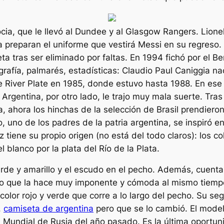
a, que le llevó al Dundee y al Glasgow Rangers. Lionel
ya preparan el uniforme que vestirá Messi en su regres
a tras ser eliminado por faltas. En 1994 fichó por el Be
ografía, palmarés, estadísticas: Claudio Paul Caniggia n
 River Plate en 1985, donde estuvo hasta 1988. En ese 
 A Argentina, por otro lado, le trajo muy mala suerte. T
, ahora los hinchas de la selección de Brasil prendieron
uno de los padres de la patria argentina, se inspiró en 
 tiene su propio origen (no está del todo claros): los c
l blanco por la plata del Río de la Plata.
erde y amarillo y el escudo en el pecho. Además, cuenta
o que la hace muy imponente y cómoda al mismo tiempo.
color rojo y verde que corre a lo largo del pecho. Su 
,
camiseta de argentina
pero que se lo cambió. El mode
el Mundial de Rusia del año pasado. Es la última oportun