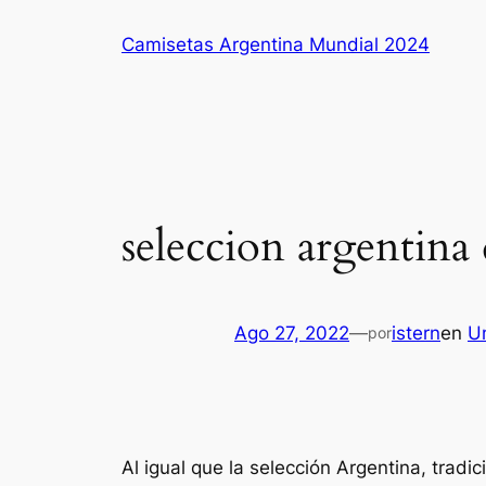
Saltar
Camisetas Argentina Mundial 2024
al
contenido
seleccion argentina
Ago 27, 2022
—
istern
en
U
por
Al igual que la selección Argentina, trad