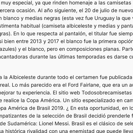
 muy especial, ya que rinden homenaje a las camisetas 
cera ocasión. Al año siguiente, el 20 de julio de nuevo 
n blanco y medias negras (esta vez fue Uruguay la que v
imenta habitual (camiseta albiceleste y medias y pant
as). En lo que respecta al pantalón, el titular fue sie
i bien entre 2013 y 2017 el blanco fue la primera opció
azules) y el blanco, pero en composiciones planas. Par
ncantadoras durante las últimas temporadas es darse c
 la Albiceleste durante todo el certamen fue publicada 
real. Lo más parecido era el Ford Fairlane, que era un a
ejorar tu experiencia. El sitio web Todosobrecamisetas 
 realice la Copa América. Un sitio especializado en cam
Copa América de Brasil 2019. ¿ En esta oportunidad, en l
patizantes de la selección de Brasil decidió prenderle 
o de Sudamérica: Lionel Messi. Brasil es el clásico de s
istórica rivalidad con una enemistad que puede llevar 