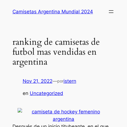
Saltar
Camisetas Argentina Mundial 2024
al
contenido
ranking de camisetas de
futbol mas vendidas en
argentina
Nov 21, 2022
—
istern
por
en
Uncategorized
Después de un inicio titubeante, en el que