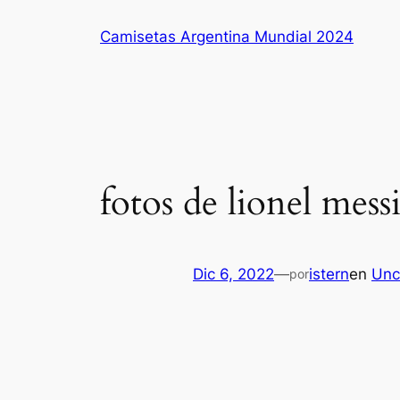
Saltar
Camisetas Argentina Mundial 2024
al
contenido
fotos de lionel mess
Dic 6, 2022
—
istern
en
Unc
por