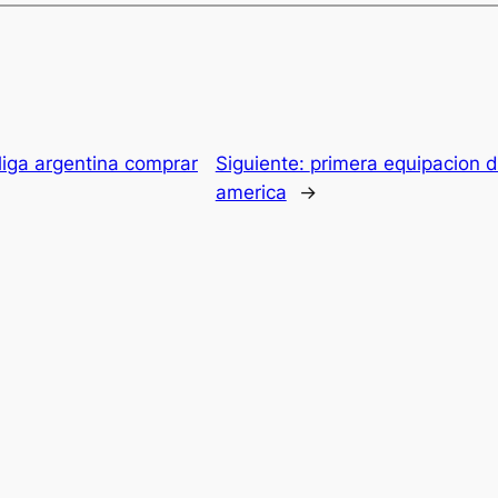
liga argentina comprar
Siguiente:
primera equipacion d
america
→