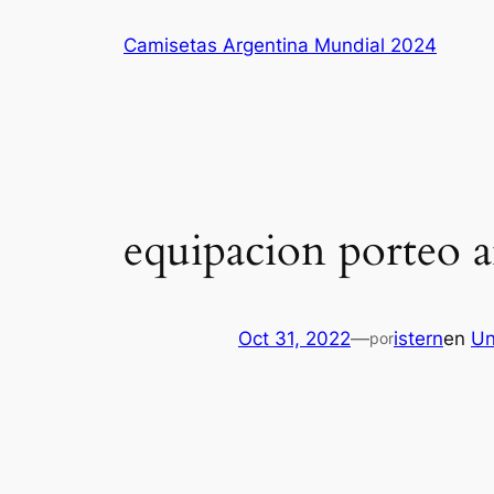
Saltar
Camisetas Argentina Mundial 2024
al
contenido
equipacion porteo a
Oct 31, 2022
—
istern
en
Un
por