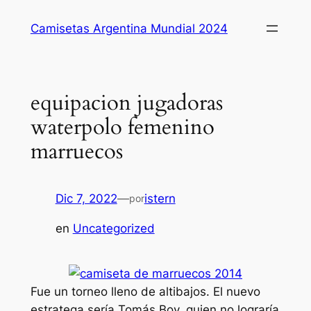
Saltar
Camisetas Argentina Mundial 2024
al
contenido
equipacion jugadoras
waterpolo femenino
marruecos
Dic 7, 2022
—
istern
por
en
Uncategorized
Fue un torneo lleno de altibajos. El nuevo
estratega sería Tomás Boy, quien no lograría