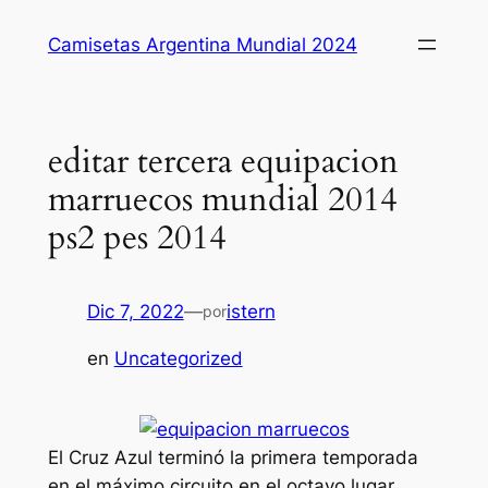
Saltar
Camisetas Argentina Mundial 2024
al
contenido
editar tercera equipacion
marruecos mundial 2014
ps2 pes 2014
Dic 7, 2022
—
istern
por
en
Uncategorized
El Cruz Azul terminó la primera temporada
en el máximo circuito en el octavo lugar.