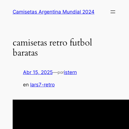
Saltar
Camisetas Argentina Mundial 2024
al
contenido
camisetas retro futbol
baratas
Abr 15, 2025
—
istern
por
en
lars7-retro