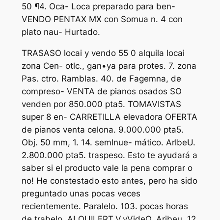
50 ¶4. Oca- Loca preparado para ben-
VENDO PENTAX MX con Somua n. 4 con
plato nau- Hurtado.
TRASASO locai y vendo 55 0 alquila locai
zona Cen- otlc., gan•ya para protes. 7. zona
Pas. ctro. Ramblas. 40. de Fagemna, de
compreso- VENTA de pianos osados SO
venden por 850.000 pta5. TOMAVISTAS
super 8 en- CARRETILLA elevadora OFERTA
de pianos venta celona. 9.000.000 pta5.
Obj. 50 mm, 1. 14. semlnue- mático. ArlbeU.
2.800.000 pta5. traspeso. Esto te ayudará a
saber si el producto vale la pena comprar o
no! He constestado esto antes, pero ha sido
preguntado unas pocas veces
recientemente. Paralelo. 103. pocas horas
de trabelo, ALQUILERT.V.yVideO. Aribeu, 12.