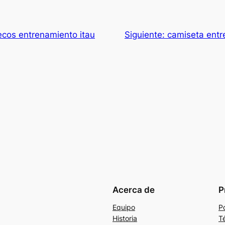
cos entrenamiento itau
Siguiente:
camiseta entr
Acerca de
P
Equipo
Po
Historia
T