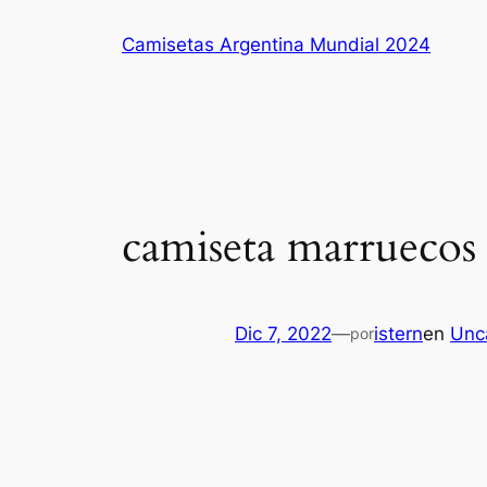
Saltar
Camisetas Argentina Mundial 2024
al
contenido
camiseta marruecos b
Dic 7, 2022
—
istern
en
Unc
por