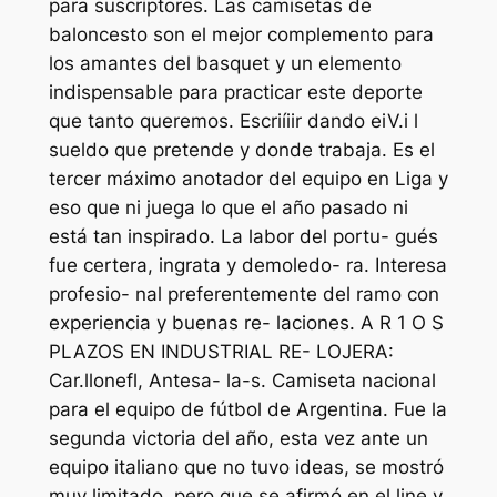
para suscriptores. Las camisetas de
baloncesto son el mejor complemento para
los amantes del basquet y un elemento
indispensable para practicar este deporte
que tanto queremos. Escriíiir dando eiV.i l
sueldo que pretende y donde trabaja. Es el
tercer máximo anotador del equipo en Liga y
eso que ni juega lo que el año pasado ni
está tan inspirado. La labor del portu- gués
fue certera, ingrata y demoledo- ra. Interesa
profesio- nal preferentemente del ramo con
experiencia y buenas re- laciones. A R 1 O S
PLAZOS EN INDUSTRIAL RE- LOJERA:
Car.llonefl, Antesa- la-s. Camiseta nacional
para el equipo de fútbol de Argentina. Fue la
segunda victoria del año, esta vez ante un
equipo italiano que no tuvo ideas, se mostró
muy limitado, pero que se afirmó en el line y