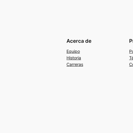
Acerca de
P
Equipo
Po
Historia
T
Carreras
C