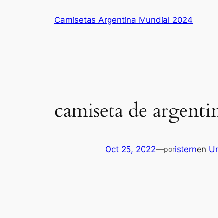
Saltar
Camisetas Argentina Mundial 2024
al
contenido
camiseta de argenti
Oct 25, 2022
—
istern
en
Un
por