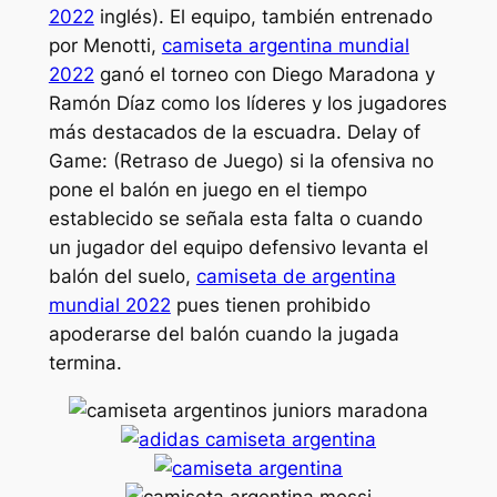
2022
inglés). El equipo, también entrenado
por Menotti,
camiseta argentina mundial
2022
ganó el torneo con Diego Maradona y
Ramón Díaz como los líderes y los jugadores
más destacados de la escuadra. Delay of
Game: (Retraso de Juego) si la ofensiva no
pone el balón en juego en el tiempo
establecido se señala esta falta o cuando
un jugador del equipo defensivo levanta el
balón del suelo,
camiseta de argentina
mundial 2022
pues tienen prohibido
apoderarse del balón cuando la jugada
termina.